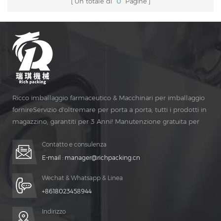
Un totale di
0
Pagine
Ricco imballaggio farmaceutico & Macchinari per imballaggio
fornireServizio d'oltremare per porta a porta, tutti i prodotti in
magazzino, garantiti per 3 Anni! Manutenzione gratuita per
Vita Tempo!
Contatto e consulenza
E-mail :
manager@richpacking.cn
Wechat & Whatsapp & Linea
+8618023458944
Indirizzo