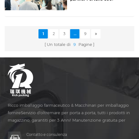
L'intero processo di
formazione sui macchinari
farmaceutici e per il
confezionamento
1
2
3
...
9
Un totale di
9
Pagine
Ricco imballaggio farmaceutico & Macchinari per imballaggio
fornireServizio d'oltremare per porta a porta, tutti i prodotti in
magazzino, garantiti per 3 Anni! Manutenzione gratuita per
Vita Tempo!
Contatto e consulenza