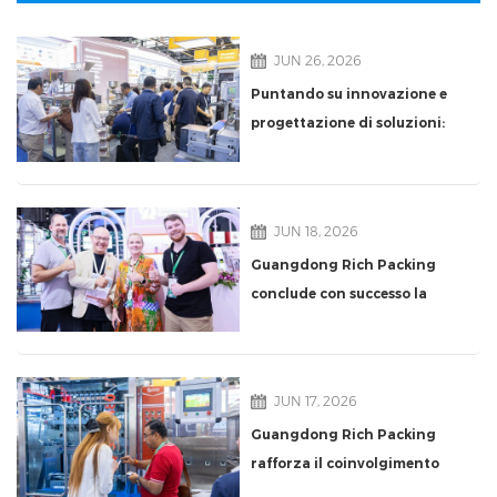
JUN 26, 2026
Puntando su innovazione e
progettazione di soluzioni:
Rich Packing ha una forte
presenza al CPHI Shanghai
2026
JUN 18, 2026
Guangdong Rich Packing
conclude con successo la
partecipazione a CPHI
Shanghai 2026
JUN 17, 2026
Guangdong Rich Packing
rafforza il coinvolgimento
globale al Giorno 2 di CPHI