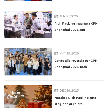
Shanghai 2026
JUN 16, 2026
Rich Packing inaugura CPHI
Shanghai 2026 con
dimostrazioni dal vivo di
confezionamento ad alta
velocità presso lo stand
MAY 29, 2026
N1C10
Conto alla rovescia per CPHI
Shanghai 2026: Rich
Packing si prepara con
dimostrazioni dal vivo di
confezionamento
DEC 29, 2025
farmaceutico allo stand
Natale a Rich Packing: una
N1C10
stagione di calore,