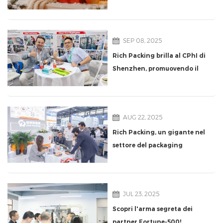
riflessione e progresso
SEP 08, 2025
Rich Packing brilla al CPhI di
Shenzhen, promuovendo il
settore con soluzioni per
apparecchiature
farmaceutiche
AUG 22, 2025
Rich Packing, un gigante nel
settore del packaging
farmaceutico cinese, sarà
presente al CPhI di
Shenzhen
JUL 23, 2025
Scopri l'arma segreta dei
partner Fortune-500!