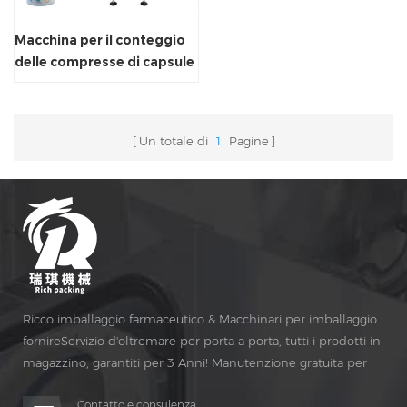
Macchina per il conteggio
delle compresse di capsule
RQ-16C
Un totale di
1
Pagine
Ricco imballaggio farmaceutico & Macchinari per imballaggio
fornireServizio d'oltremare per porta a porta, tutti i prodotti in
magazzino, garantiti per 3 Anni! Manutenzione gratuita per
Vita Tempo!
Contatto e consulenza