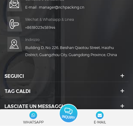
E-mail :
manager@richpacking.cn
Wechat & Whatsapp & Linea
+8618023458944
Indirizzo
Building D, No. 226, Beishan Qiaotou Street, Haizhu
District, Guangzhou City, Guangdong Province, China
SEGUICI
TAG CALDI
LASCIATE UN MESSAGGIO
ICONE SOCIALI :
WHATSAPP
E-MAIL