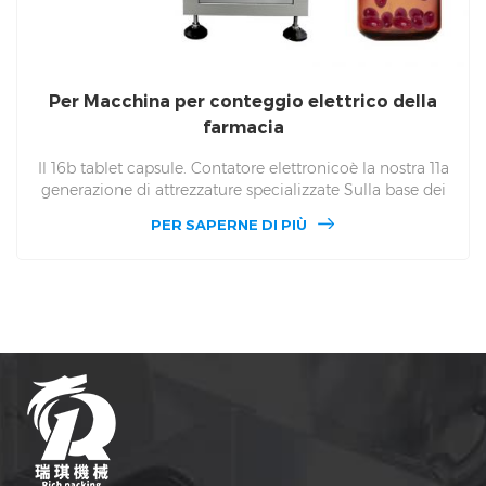
Per Macchina per conteggio elettrico della
farmacia
Il 16b tablet capsule. Contatore elettronicoè la nostra 11a
generazione di attrezzature specializzate Sulla base dei
vantaggi tecnici dei lavoratori professionali e tecnici, il
PER SAPERNE DI PIÙ
nostro gruppo ha sviluppato il 16b conteggio elettronico
Macchina. 16b rispettivamente nel PLC Touch screen e
protezione della funzione di sicurezza e osservazione della
finestra e altri aspetti di un grande Aggiornamento. The
DSL-16b's La gamma di efficienza della produzione è
compresa tra 20 e 120 fiale per minuto.