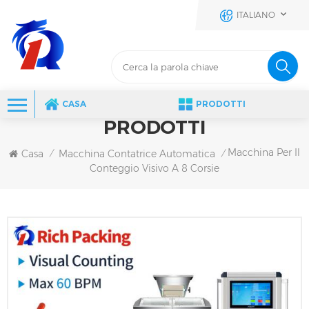
ITALIANO
CASA
PRODOTTI
PRODOTTI
Macchina Per Il
Casa
Macchina Contatrice Automatica
/
/
Conteggio Visivo A 8 Corsie