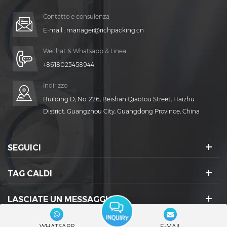
Vita Tempo!
Contatto e consulenza
E-mail :
manager@richpacking.cn
Wechat & Whatsapp & Linea
+8618023458944
Indirizzo
Building D, No. 226, Beishan Qiaotou Street, Haizhu
District, Guangzhou City, Guangdong Province, China
SEGUICI
TAG CALDI
LASCIATE UN MESSAGGIO
ICONE SOCIALI :
WHATSAPP
E-MAIL