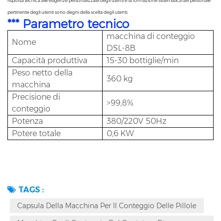
risposta tecnica alle esigenze personalizzate degli utenti e la formazione sistematica del personale
pertinente degli utenti sono degni della scelta degli utenti.
*** Parametro tecnico
macchina di conteggio
Nome
DSL-8B
Capacità produttiva
15-30 bottiglie/min
Peso netto della
360 kg
macchina
Precisione di
>99,8%
conteggio
Potenza
380/220V 50Hz
Potere totale
0,6 KW
TAGS :
Capsula Della Macchina Per Il Conteggio Delle Pillole