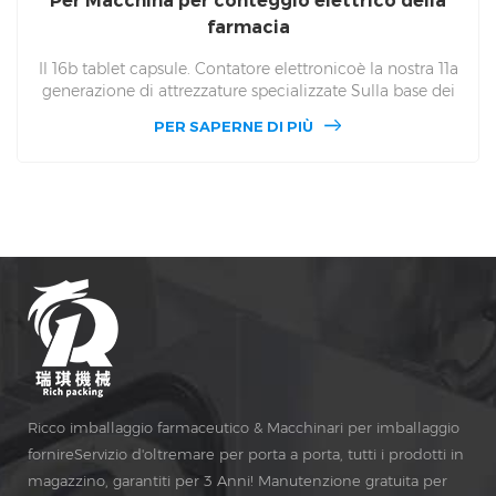
Per Macchina per conteggio elettrico della
farmacia
Il 16b tablet capsule. Contatore elettronicoè la nostra 11a
generazione di attrezzature specializzate Sulla base dei
vantaggi tecnici dei lavoratori professionali e tecnici, il
PER SAPERNE DI PIÙ
nostro gruppo ha sviluppato il 16b conteggio elettronico
Macchina. 16b rispettivamente nel PLC Touch screen e
protezione della funzione di sicurezza e osservazione della
finestra e altri aspetti di un grande Aggiornamento. The
DSL-16b's La gamma di efficienza della produzione è
compresa tra 20 e 120 fiale per minuto.
Ricco imballaggio farmaceutico & Macchinari per imballaggio
fornireServizio d'oltremare per porta a porta, tutti i prodotti in
magazzino, garantiti per 3 Anni! Manutenzione gratuita per