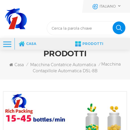
ITALIANO
CASA
PRODOTTI
PRODOTTI
Macchina
Casa
Macchina Contatrice Automatica
/
/
Contapillole Automatica DSL-8B