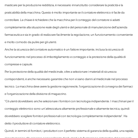
masticare per la produzione redditizia, è necessario innanzitutto considerare la praticità e la
praticabilità della macchina. Questo è molto importante se il contatore elettronico è facile da
controllare. La chiave è richiedere che la macchina per il conteggio del contatore si adatti
completamente alla situazione reale degli utenti e del personale di manutenzione dell'azienda
farmaceutica e sia in grado di realizzare facilmente la regolazione, un funzionamento conveniente
e molto comodo da pulire per gli utenti.
Anche la sicurezza del contatore automatico è un fattore importante, inclusa la sicurezza di
funzionamento nel processo di imbottigliamento e conteggio e la protezione della qualità di
compresse e capsule.
Per la protezione della qualità del medicinale, oltre a selezionare i materiali di sicurezza
corrispondenti, è anche necessario garantire che non vi siano danni al medicinale nel processo
tecnico. La macchina deve avere la gestione ragionevole, l'organizzazione di consegna dei farmaci
e l'organizzazione della divisione di magazzino.
"Gli utenti dovrebbero anche selezionare i fornitori con tecnologia indipendente. I macchinari per il
conteggio elettronico sono un'attrezzatura altamente professionale e altamente tecnica, quindi
dovrebbero scegliere fornitori professionali con tecnologia completamente indipendente". Ha
detto il produttore di contatore elettronico.
Quindi, in termini di fornitori, i produttori con il perfetto sistema di garanzia della qualità, una rapida