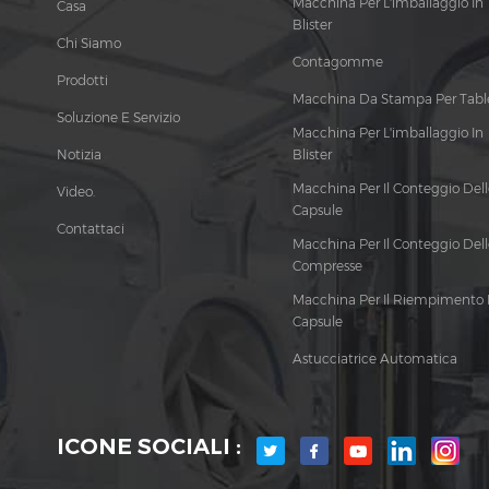
Macchina Per L'imballaggio In
Casa
Blister
Chi Siamo
Contagomme
Prodotti
Macchina Da Stampa Per Tabl
Soluzione E Servizio
Macchina Per L'imballaggio In
Notizia
Blister
Macchina Per Il Conteggio Dell
Video.
Capsule
Contattaci
Macchina Per Il Conteggio Dell
Compresse
Macchina Per Il Riempimento 
Capsule
Astucciatrice Automatica
ICONE SOCIALI :