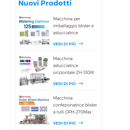
Nuovi Prodotti
17d
c
ampi
prod
Macchina per
grand
imballaggio blister e
di ca
astucciatrice
VEDI DI PIÙ
Macchina
astucciatrice
orizzontale ZH-130W
VEDI DI PIÙ
Macchina
confezionatrice blister
a rulli DPH-270Max
VEDI DI PIÙ