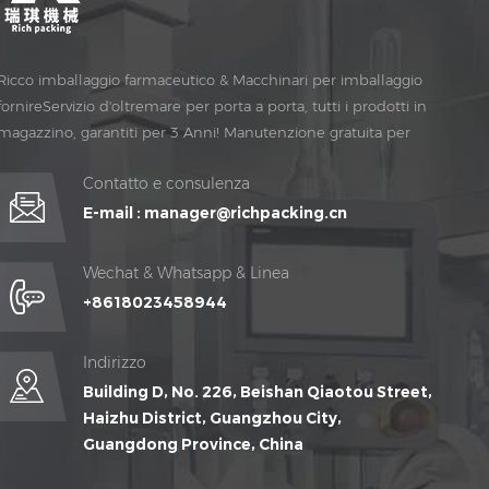
Ricco imballaggio farmaceutico & Macchinari per imballaggio
fornireServizio d'oltremare per porta a porta, tutti i prodotti in
magazzino, garantiti per 3 Anni! Manutenzione gratuita per
Vita Tempo!
Contatto e consulenza
E-mail :
manager@richpacking.cn
Wechat & Whatsapp & Linea
+8618023458944
Indirizzo
Building D, No. 226, Beishan Qiaotou Street,
Haizhu District, Guangzhou City,
Guangdong Province, China