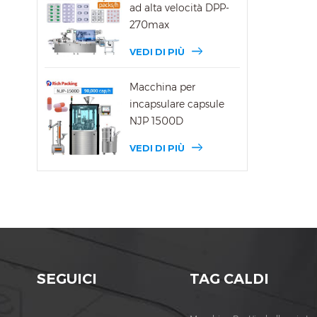
ad alta velocità DPP-
270max
VEDI DI PIÙ
Macchina per
incapsulare capsule
NJP 1500D
VEDI DI PIÙ
SEGUICI
TAG CALDI