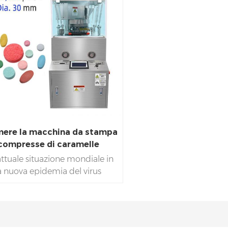
ere la macchina da stampa
compresse di caramelle
attuale situazione mondiale in
la nuova epidemia del virus
na sta ancora imperversando
tto il mondo, oltre alla
uzione di compresse di tutte
e industrie farmaceutiche, il