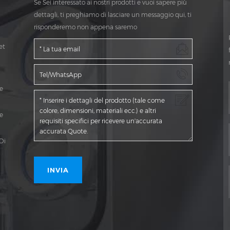
Se Sei interessato ai nostri prodotti e vuoi sapere più
dettagli, ti preghiamo di lasciare un messaggio qui, ti
risponderemo non appena saremo
et
e
e
Di