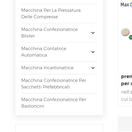
Macchina Per La Pressatura
Delle Compresse
Macchina Confezionatrice
Blister
Macchina Contatrice
Automatica
Macchina Incartonatrice
prem
Macchina Confezionatrice Per
per 
Sacchetti Prefabbricati
nell'
cui 
Macchina Confezionatrice Per
Bastoncini
coro
in tu
prod
quest