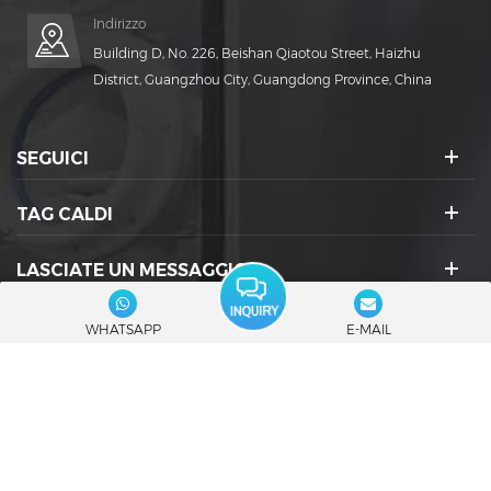
Indirizzo
Building D, No. 226, Beishan Qiaotou Street, Haizhu
District, Guangzhou City, Guangdong Province, China
SEGUICI
TAG CALDI
LASCIATE UN MESSAGGIO
ICONE SOCIALI :
WHATSAPP
E-MAIL
© 2026 Guangdong Rich Packing Machinery Co., Ltd. Tutti i diritti
riservati.
|
Blog
|
Mappa del sito
|
XML
|
politica sulla riservatezza
Rete IPv6 supportata