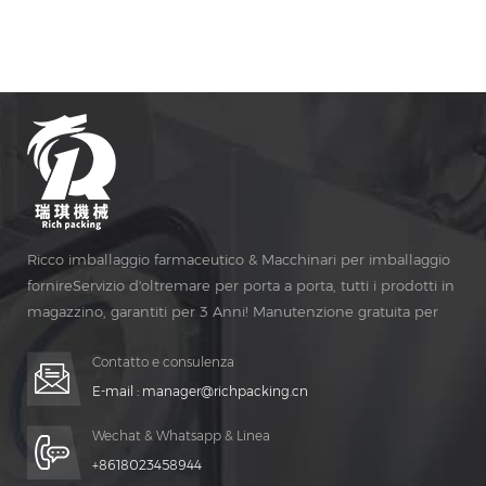
protezione della funzione di sicurezza e osservazione della
finestra e altri aspetti di un grande Aggiornamento. The
DSL-16b's La gamma di efficienza della produzione è
compresa tra 20 e 120 fiale per minuto.
Ricco imballaggio farmaceutico & Macchinari per imballaggio
fornireServizio d'oltremare per porta a porta, tutti i prodotti in
magazzino, garantiti per 3 Anni! Manutenzione gratuita per
Vita Tempo!
Contatto e consulenza
E-mail :
manager@richpacking.cn
Wechat & Whatsapp & Linea
+8618023458944