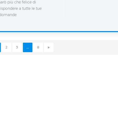
sarò più che felice di
rispondere a tutte le tue
domande
2
3
...
8