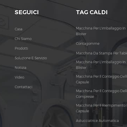
SEGUICI
TAG CALDI
Macchina Per L'imballaggio In
Casa
Blister
Chi Siamo
Contagomme
Prodotti
Macchina Da Stampa Per Tabl
Soluzione E Servizio
Macchina Per L'imballaggio In
Notizia
Blister
Macchina Per Il Conteggio Dell
Video.
Capsule
Contattaci
Macchina Per Il Conteggio Dell
Compresse
Macchina Per Il Riempimento 
Capsule
Astucciatrice Automatica