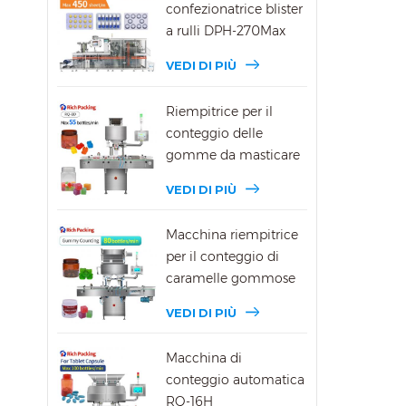
confezionatrice blister
a rulli DPH-270Max
VEDI DI PIÙ
Riempitrice per il
conteggio delle
gomme da masticare
DSL-8D
VEDI DI PIÙ
Macchina riempitrice
per il conteggio di
caramelle gommose
DSL-16R
VEDI DI PIÙ
Macchina di
conteggio automatica
RQ-16H