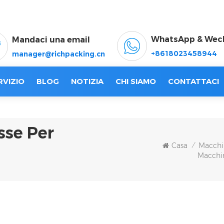
WhatsApp & Wec
Mandaci una email
+8618023458944
manager@richpacking.cn
RVIZIO
BLOG
NOTIZIA
CHI SIAMO
CONTATTACI
sse Per
Casa
Macchin
/
Macchin