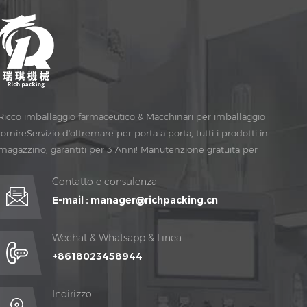
Ricco imballaggio farmaceutico & Macchinari per imballaggio
fornireServizio d'oltremare per porta a porta, tutti i prodotti in
magazzino, garantiti per 3 Anni! Manutenzione gratuita per
Vita Tempo!
Contatto e consulenza
E-mail :
manager@richpacking.cn
Wechat & Whatsapp & Linea
+8618023458944
Indirizzo