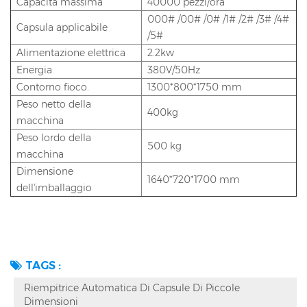
Capacità massima
40000 pezzi/ora
000# /00# /0# /1# /2# /3# /4#
Capsula applicabile
/5#
Alimentazione elettrica
2.2kw
Energia
380V/50Hz
Contorno fioco.
1300*800*1750 mm
Peso netto della
400kg
macchina
Peso lordo della
500 kg
macchina
Dimensione
1640*720*1700 mm
dell'imballaggio
TAGS :
Riempitrice Automatica Di Capsule Di Piccole
Dimensioni