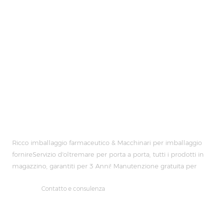
Ricco imballaggio farmaceutico & Macchinari per imballaggio
fornireServizio d'oltremare per porta a porta, tutti i prodotti in
magazzino, garantiti per 3 Anni! Manutenzione gratuita per
Vita Tempo!
Contatto e consulenza
E-mail :
manager@richpacking.cn