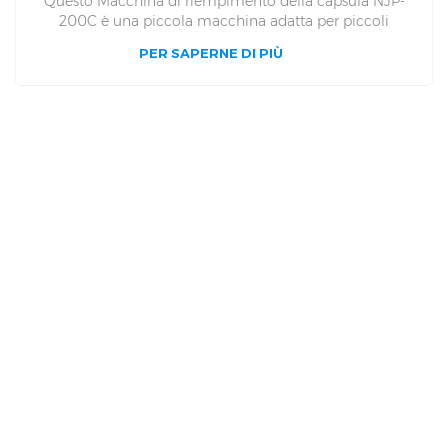
Questo Macchina di riempimento della capsula NJP-
200C è una piccola macchina adatta per piccoli
laboratori che riempie polvere e granuli in guscio duro
PER SAPERNE DI PIÙ
capsule. L'efficienza produttiva di NJPS 200c è quello di
riempire 12100 Capsule in una ora. NJPS200C è adatto
per capsule di dimensioni 000,00,0,12,3,4,5. Il nostro
NJPS200C è per lo più utilizzato nei laboratori universitari
e nei piccoli farmacie.