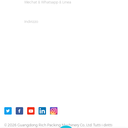
Wechat & Whatsapp & Linea
+8618023458944
Indirizzo
Building D, No. 226, Beishan Qiaotou Street, Haizhu
District, Guangzhou City, Guangdong Province, China
SEGUICI
TAG CALDI
LASCIATE UN MESSAGGIO
ICONE SOCIALI :
© 2026 Guangdong Rich Packing Machinery Co., Ltd. Tutti i diritti