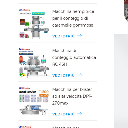
Macchina riempitrice
per il conteggio di
caramelle gommose
DSL-16R
VEDI DI PIÙ
Macchina di
conteggio automatica
RQ-16H
VEDI DI PIÙ
Macchina per blister
ad alta velocità DPP-
270max
VEDI DI PIÙ