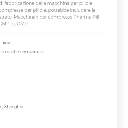
di fabbricazione della macchina per pillole
compresse per pillole, potrebbe includere la
ltistrato. Macchinari per compresse Pharma Pill
S, GMP e cGMP.
chine
ice machinery overseas.
n, Shanghai