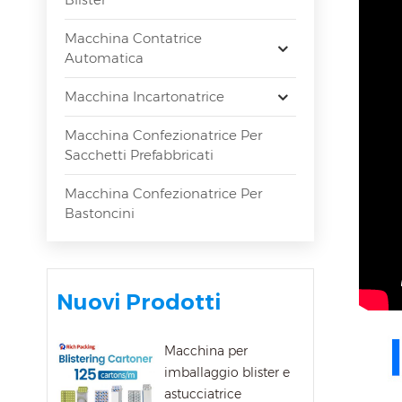
Macchina Contatrice
Automatica
Macchina Incartonatrice
Macchina Confezionatrice Per
Sacchetti Prefabbricati
Macchina Confezionatrice Per
Bastoncini
Nuovi Prodotti
Macchina per
imballaggio blister e
astucciatrice