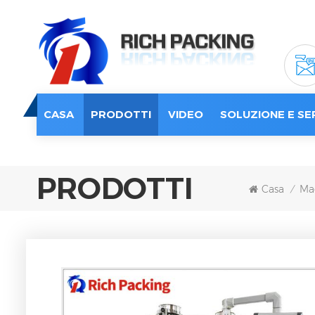
CASA
PRODOTTI
VIDEO
SOLUZIONE E SE
PRODOTTI
Casa
Mac
/